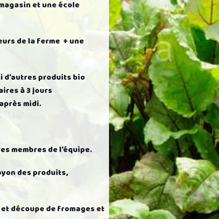
 magasin et une école
teurs de la ferme + une
i d’autres produits bio
aires à 3 jours
après midi.
res membres de l’équipe.
ayon des produits,
se et découpe de fromages et