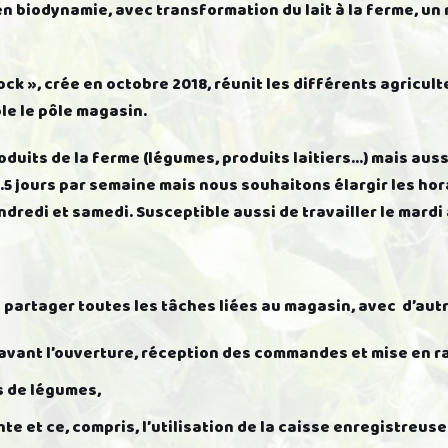
n biodynamie, avec transformation du lait à la ferme, un
ck », crée en octobre 2018, réunit les différents agricul
e le pôle magasin.
oduits de la ferme (légumes, produits laitiers…) mais auss
2.5 jours par semaine mais nous souhaitons élargir les hor
ndredi et samedi. Susceptible aussi de travailler le mardi 
partager toutes les tâches liées au magasin, avec d’aut
avant l’ouverture, réception des commandes et mise en r
 de légumes,
nte et ce, compris, l’utilisation de la caisse enregistreu