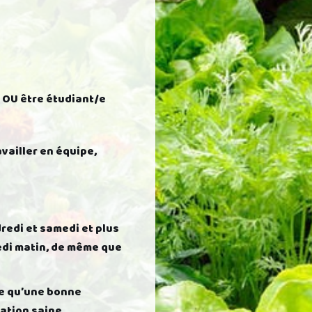
 OU être étudiant/e
vailler en équipe,
dredi et samedi et plus
redi matin, de même que
me qu’une bonne
ation saine.