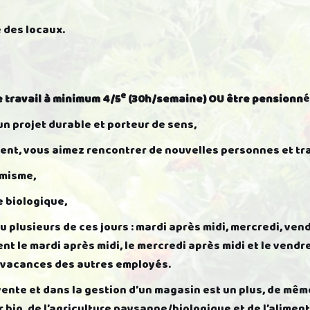
 des locaux.
e
e travail à minimum 4/5
(30h/semaine) OU être pensionn
é
un projet durable et porteur de sens,
lient, vous aimez rencontrer de nouvelles personnes et tra
amisme,
e biologique,
ou plusieurs de ces jours : mardi après midi, mercredi, ven
t le mardi après midi, le mercredi après midi et le vend
 vacances des autres employés.
ente et dans la gestion d’un magasin est un plus, de mê
bio, de l’agriculture paysanne/biologique et de l’aliment