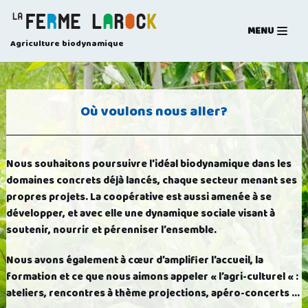
MENU
Aller
Agriculture biodynamique
au
contenu
Où voulons nous aller?
Nous souhaitons poursuivre l’idéal biodynamique dans les
domaines concrets déjà lancés, chaque secteur menant ses
propres projets. La coopérative est aussi amenée à se
développer, et avec elle une dynamique sociale visant à
soutenir, nourrir et pérenniser l’ensemble.
Nous avons également à cœur d’amplifier l’accueil, la
formation et ce que nous aimons appeler « l’agri-culturel « :
ateliers, rencontres à thème projections, apéro-concerts …